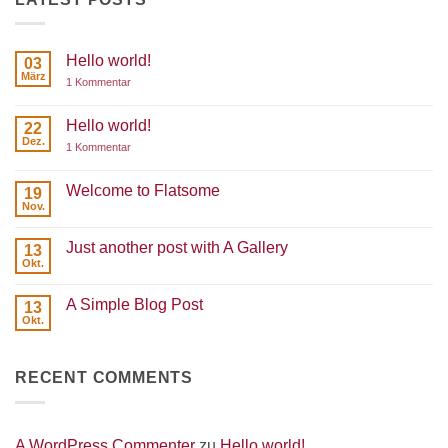
Hello world!
03
März
zu
1 Kommentar
Hello
world!
Hello world!
22
Dez.
zu
1 Kommentar
Hello
world!
Welcome to Flatsome
19
Nov.
Keine
Kommentare
zu
Just another post with A Gallery
13
Welcome
to
Okt.
Keine
Flatsome
Kommentare
zu
A Simple Blog Post
13
Just
another
Okt.
Keine
post
Kommentare
with
zu
A
A
Gallery
RECENT COMMENTS
Simple
Blog
Post
A WordPress Commenter
zu
Hello world!