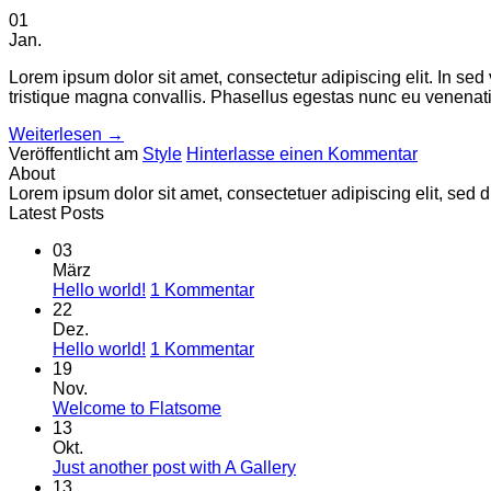
01
Jan.
Lorem ipsum dolor sit amet, consectetur adipiscing elit. In sed
tristique magna convallis. Phasellus egestas nunc eu venenatis
Weiterlesen
→
Veröffentlicht am
Style
Hinterlasse einen Kommentar
About
Lorem ipsum dolor sit amet, consectetuer adipiscing elit, se
Latest Posts
03
März
zu
Hello world!
1 Kommentar
Hello
22
world!
Dez.
zu
Hello world!
1 Kommentar
Hello
19
world!
Nov.
Keine
Welcome to Flatsome
Kommentare
13
zu
Okt.
Welcome
Keine
Just another post with A Gallery
to
Kommentare
13