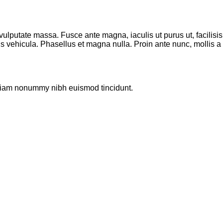
 vulputate massa. Fusce ante magna, iaculis ut purus ut, facilis
 vehicula. Phasellus et magna nulla. Proin ante nunc, mollis a l
d diam nonummy nibh euismod tincidunt.