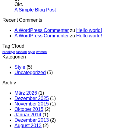
Flatsome
zu
Okt.
Just
Keine
A Simple Blog Post
another
Kommentare
Recent Comments
zu
post
A
with
A WordPress Commenter
zu
Hello world!
Simple
A
A WordPress Commenter
zu
Hello world!
Blog
Gallery
Post
Tag Cloud
brooklyn
fashion
style
women
Kategorien
Style
(5)
Uncategorized
(5)
Archiv
März 2026
(1)
Dezember 2025
(1)
November 2015
(1)
Oktober 2015
(2)
Januar 2014
(1)
Dezember 2013
(2)
August 2013
(2)